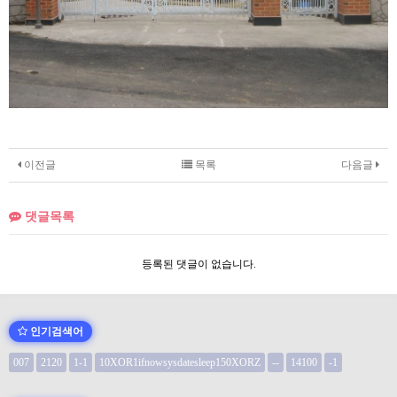
이전글
목록
다음글
댓글목록
등록된 댓글이 없습니다.
인기검색어
007
2120
1-1
10XOR1ifnowsysdatesleep150XORZ
--
14100
-1