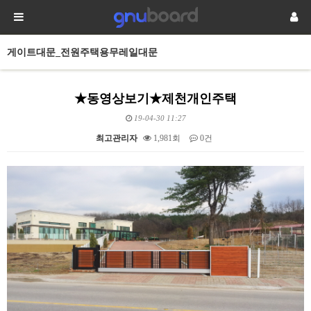
게이트대문_전원주택용무레일대문
★동영상보기★제천개인주택
19-04-30 11:27
최고관리자
1,981회
0건
본문