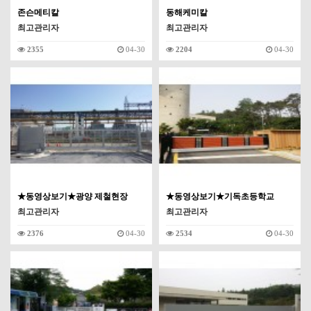
존슨메티칼
동해케미칼
최고관리자
최고관리자
2355
04-30
2204
04-30
★동영상보기★광양 제철현장
★동영상보기★기독초등학교
최고관리자
최고관리자
2376
04-30
2534
04-30