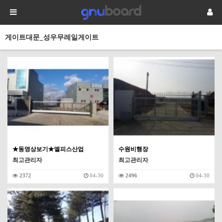
게이트대문_성우무레일게이트
★동영상보기★엘피스산업
수원비행장
최고관리자
최고관리자
2372
04-30
2496
04-30