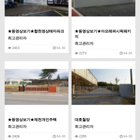
★동영상보기★합천영상테마파크
★동영상보기★아모레퍼시픽패키
지
최고관리자
최고관리자
2415
04-30
2273
04-30
★동영상보기★제천개인주택
대호철망
최고관리자
최고관리자
2426
04-30
2293
04-30