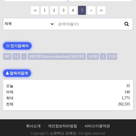
1
2
3
4
5
인기검색어
007
1-1
--
10XOR1ifnowsysdatesleep150XORZ
14100
-1
2120
접속자집계
오늘
35
어제
140
최대
1,771
전체
262,535
회사소개
개인정보처리방침
서비스이용약관
Copyright ©
소유하신 도메인.
All rights reserved.