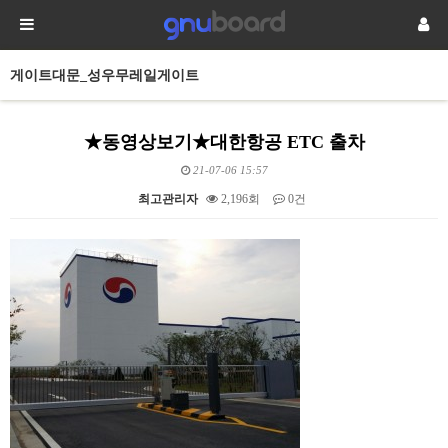
게이트대문_성우무레일게이트
★동영상보기★대한항공 ETC 출차
21-07-06 15:57
최고관리자
2,196회
0건
본문