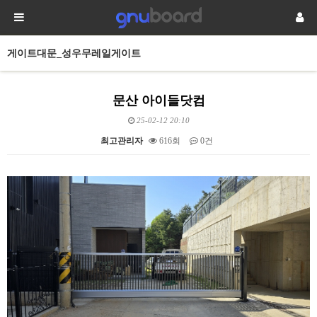
게이트대문_성우무레일게이트
문산 아이들닷컴
25-02-12 20:10
최고관리자
616회
0건
본문