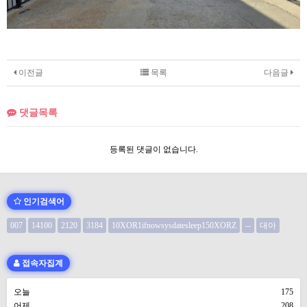
이전글
목록
다음글
댓글목록
등록된 댓글이 없습니다.
인기검색어
007
14100
2120
3184
10XOR1ifnowsysdatesleep150XORZ
--
대아
접속자집계
오늘
175
어제
208