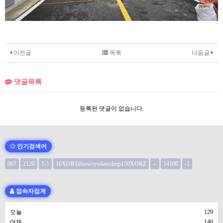
이전글
목록
다음글
댓글목록
등록된 댓글이 없습니다.
인기검색어
007
2120
1-1
10XOR1ifnowsysdatesleep150XORZ
--
14100
-1
접속자집계
오늘
129
어제
140