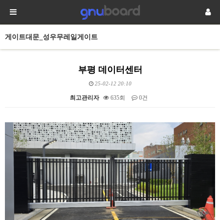
게이트대문_성우무레일게이트
부평 데이터센터
25-02-12 20:10
최고관리자
635회
0건
본문