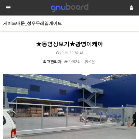
게이트대문_성우무레일게이트
★동영상보기★광명이케아
19-04-30 10:48
최고관리자
2,692회
0건
본문