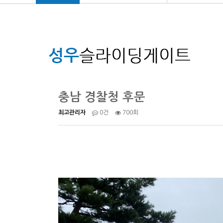
충남 경찰청 후문
700회
최고관리자
0건