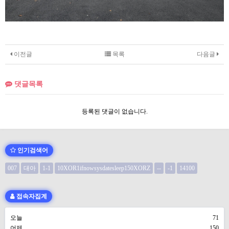
이전글
목록
다음글
댓글목록
등록된 댓글이 없습니다.
인기검색어
007
대아
1-1
10XOR1ifnowsysdatesleep150XORZ
--
-1
14100
접속자집계
오늘
71
어제
150