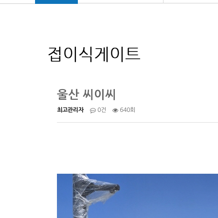
울산 씨이씨
640회
최고관리자
0건