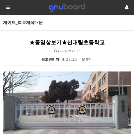
게이트_학교제작대문
★동영상보기★신대림초등학교
19-04-29 13:57
최고관리자
2,862회
0건
본문