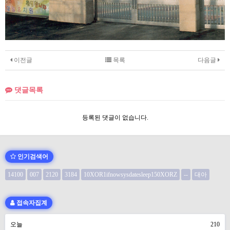
이전글
목록
다음글
댓글목록
등록된 댓글이 없습니다.
인기검색어
14100
007
2120
3184
10XOR1ifnowsysdatesleep150XORZ
--
대아
접속자집계
오늘
210