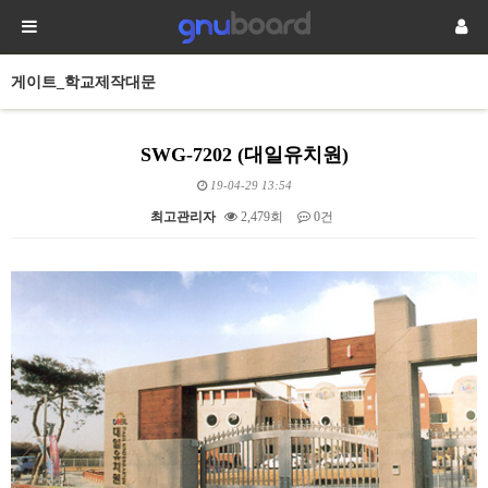
게이트_학교제작대문
SWG-7202 (대일유치원)
19-04-29 13:54
최고관리자
2,479회
0건
본문