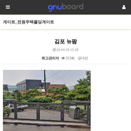
게이트_전원주택폴딩게이트
김포 뉴팜
24-04-30 13:28
최고관리자
513회
0건
본문