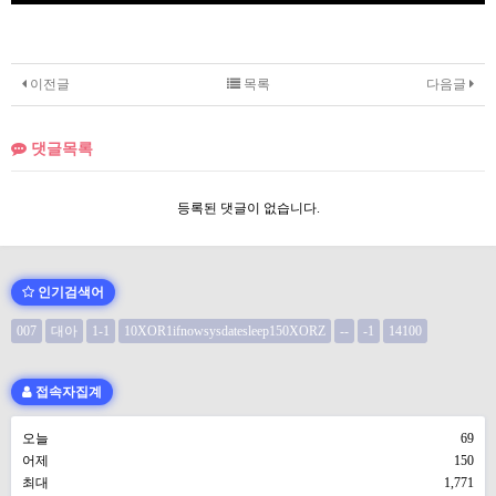
이전글
목록
다음글
댓글목록
등록된 댓글이 없습니다.
인기검색어
007
대아
1-1
10XOR1ifnowsysdatesleep150XORZ
--
-1
14100
접속자집계
오늘
69
어제
150
최대
1,771