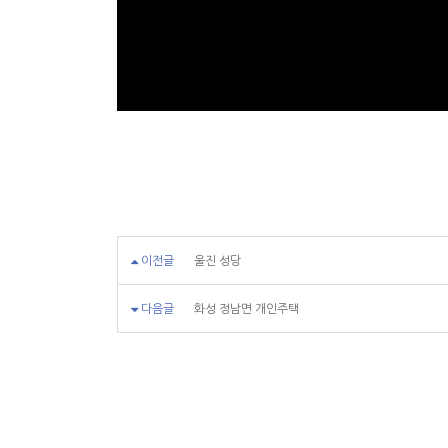
이전글
울진 성당
다음글
화성 정남면 개인주택