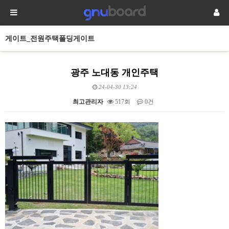
게이트_전원주택폴딩게이트
광주 노대동 개인주택
24-04-30 13:24
최고관리자
517회
0건
본문