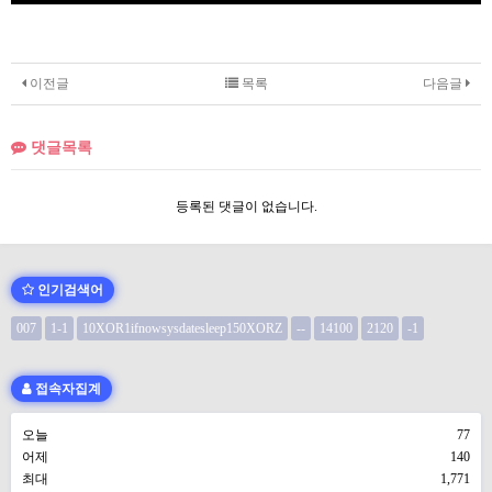
이전글
목록
다음글
댓글목록
등록된 댓글이 없습니다.
인기검색어
007
1-1
10XOR1ifnowsysdatesleep150XORZ
--
14100
2120
-1
접속자집계
오늘
77
어제
140
최대
1,771