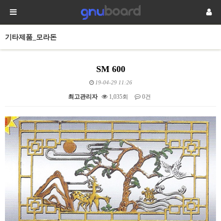
기타제품_모라돈
SM 600
19-04-29 11:26
최고관리자
1,035회
0건
본문