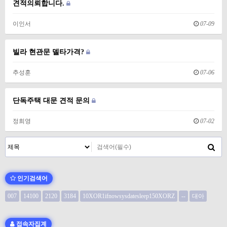
견적의뢰합니다.
이인서
07-09
빌라 현관문 델타가격?
추성훈
07-06
단독주택 대문 견적 문의
정희영
07-02
인기검색어
007
14100
2120
3184
10XOR1ifnowsysdatesleep150XORZ
--
대아
접속자집계