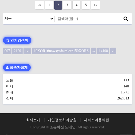
1
2
3
4
5
인기검색어
007
2120
1-1
10XOR1ifnowsysdatesleep150XORZ
--
14100
-1
접속자집계
오늘
113
어제
140
최대
1,771
전체
262,613
회사소개
개인정보처리방침
서비스이용약관
Copyright ©
소유하신 도메인.
All rights reserved.