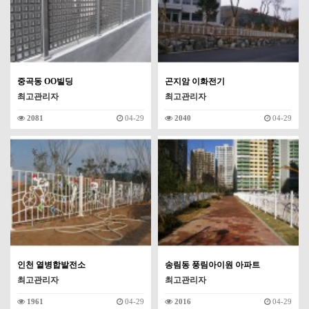
중곡동 OO빌딩
곤지암 이화전기
최고관리자
최고관리자
2081
04-29
2040
04-29
인천 열병합발전소
송림동 풍림아이원 아파트
최고관리자
최고관리자
1961
04-29
2016
04-29