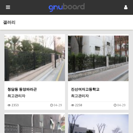
갤러리
청담동 동양파라곤
진선여자고등학교
최고관리자
최고관리자
2353
04-29
2250
04-29