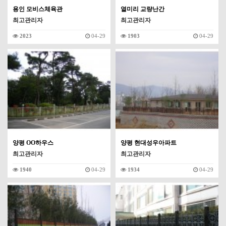
용인 모비스체육관
열미리 교량난간
최고관리자
최고관리자
2023
04-29
1903
04-29
양평 OO하우스
양평 현대성우아파트
최고관리자
최고관리자
1940
04-29
1934
04-29