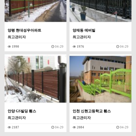
양평 현대성우아파트
양재동 에버빌
최고관리자
최고관리자
1990
04-29
1976
04-29
안양 GS빌딩 휀스
인천 신현고등학교 휀스
최고관리자
최고관리자
2187
04-29
2084
04-29