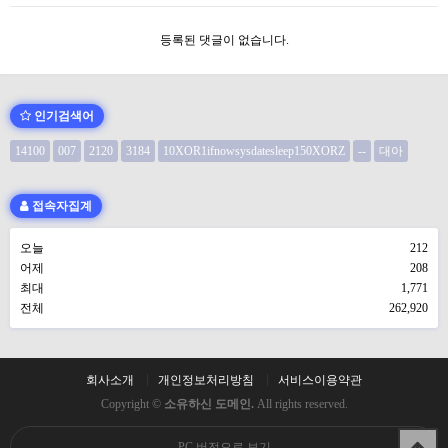
등록된 댓글이 없습니다.
인기검색어
14100
007
2120
3184
10XOR1ifnowsysdatesleep150XORZ
--
대아
접속자집계
오늘
212
어제
208
최대
1,771
전체
262,920
회사소개
개인정보처리방침
서비스이용약관
Copyright ©
소유하신 도메인.
All rights reserved.
PC 버전으로 보기