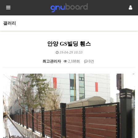
갤러리
안양 GS빌딩 휀스
19-04-29 10:53
최고관리자
2,188회
0건
본문