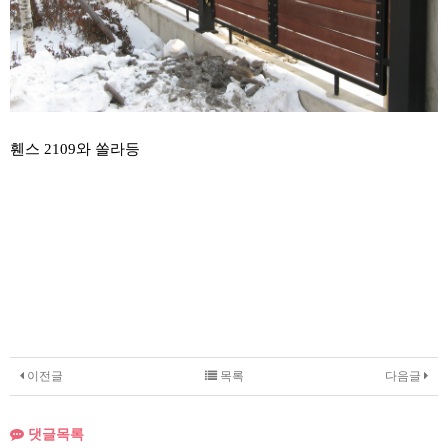
휀스 2109와 쏠라등
이전글
목록
다음글
댓글목록