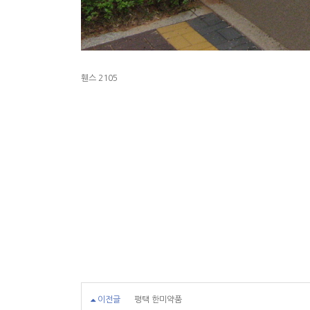
휀스 2105
이전글
평택 한미약품