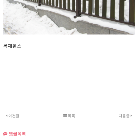
목재휀스
이전글
목록
다음글
댓글목록