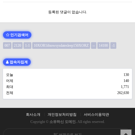
등록된 댓글이 없습니다.
인기검색어
007
2120
1-1
10XOR1ifnowsysdatesleep150XORZ
--
14100
-1
접속자집계
오늘
130
어제
140
최대
1,771
전체
262,630
회사소개
개인정보처리방침
서비스이용약관
Copyright ©
소유하신 도메인.
All rights reserved.
PC 버전으로 보기